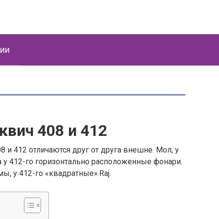
ции
квич 408 и 412
 и 412 отличаются друг от друга внешне. Мол, у
а у 412-го горизонтально расположенные фонари.
ы, у 412-го «квадратные».Raj.