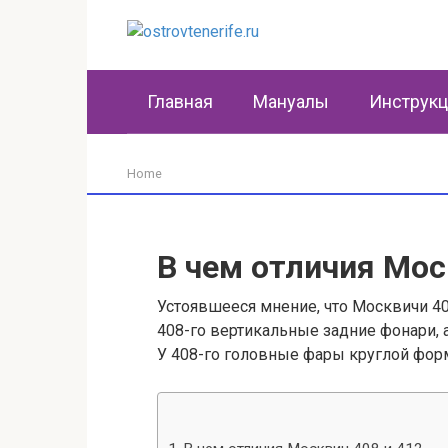
Перейти
к
контенту
Главная
Мануалы
Инструк
Home
В чем отличия Мос
Устоявшееся мнение, что Москвичи 408
408-го вертикальные задние фонари, 
У 408-го головные фары круглой форм