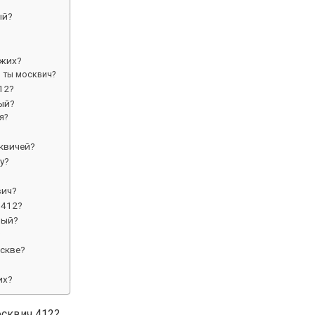
ый?
зжих?
 ты москвич?
12?
ый?
я?
квичей?
у?
вич?
 412?
ный?
?
оскве?
их?
осквич 412?