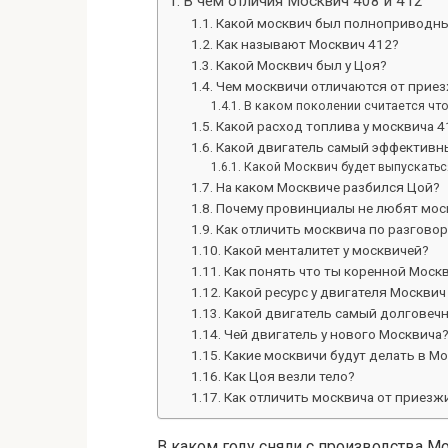
В чем отличия Москвич 408 и 412
Какой москвич был полноприводн
Как называют Москвич 412?
Какой Москвич был у Цоя?
Чем москвичи отличаются от прие
В каком поколении считается что
Какой расход топлива у москвича 4
Какой двигатель самый эффективн
Какой Москвич будет выпускатьс
На каком Москвиче разбился Цой?
Почему провинциалы не любят мос
Как отличить москвича по разговор
Какой менталитет у москвичей?
Как понять что ты коренной Моск
Какой ресурс у двигателя Москвич
Какой двигатель самый долговеч
Чей двигатель у нового Москвича
Какие москвичи будут делать в М
Как Цоя везли тело?
Как отличить москвича от приезж
В каком году сняли с производства М