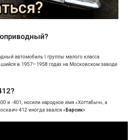
ноприводный?
дный автомобиль I группы малого класса
шийся в 1957—1958 годах на Московском заводе
412?
0 и -401, носили народное имя «Хоттабыч», а
осквич-412 иногда звался «
Барсик
».