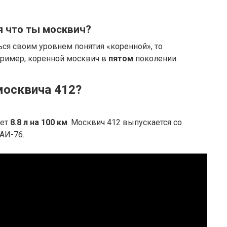
я что ты москвич?
ся своим уровнем понятия «коренной», то
пример, коренной москвич в
пятом
поколении.
москвича 412?
яет
8.8 л на 100 км
. Москвич 412 выпускается со
АИ-76.