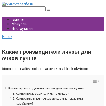
Перейти
к
Поиск:
контенту
Главная
Мануалы
Инструкции
Home
Какие производители линзы для
очков лучше
biomedics.dailies.soflens.acuvue.freshlook.okvision.
Какие производители линзы для очков лучше
Какие производители линз лучше?
Какие линзы для очков лучше японские или
корейские?