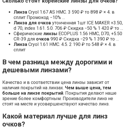
Сколько стоят корейские линзы для очков?
Линза
Cryol 1.67 AS HMC. 3 590 ₽ то 898 ₽ × 4. в
сплит Промокод −10% …
Линза для очков
утонченная 1шт ICE MAKER +3.50,
d 70, index 1.61. 5.0. 706 ₽ Скидка −50 % 1 420 ₽ то …
Сферические
линзы
ECOPLUS 1.56 HMC, D70, +5.50
CR-39 для
очков
990 ₽ Скидка −29 % 1 390 ₽ то …
Линза
Cryol 1.61 HMC. 4.5. 2 190 ₽ то 548 ₽ × 4. в
сплит
В чем разница между дорогими и
дешевыми линзами?
Качество и в соответствии цена линзы зависит от
наличия покрытий на линзах.
Чем выше цена, тем
больше на линзе покрытий
. Покрытия делают наше
зрение более комфортным. Производители линз не
стоят на месте и усовершенствуют качество линз.
Какой материал лучше для линз
очков?