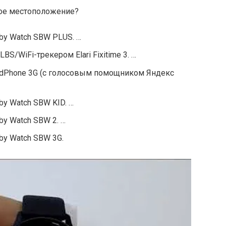
ное местоположение?
by Watch SBW PLUS. …
BS/WiFi-трекером Elari Fixitime 3. …
 KidPhone 3G (с голосовым помощником Яндекс
by Watch SBW KID. …
by Watch SBW 2. …
by Watch SBW 3G.