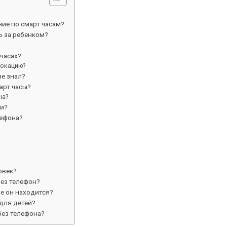
ие по смарт часам?
ь за ребенком?
 часах?
локацию?
не знал?
арт часы?
на?
ки?
лефона?
овек?
рез телефон?
де он находится?
для детей?
без телефона?